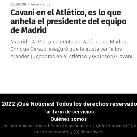
ECUADOR
hace 7 años
Cavani en el Atlético, es lo que
anhela el presidente del equipo
de Madrid
Madrid – AFP El presidente del Atlético de Madrid,
Enrique Cerezo, aseguró que le gusta ver "a los
grandes jugadores en el Atlético y (Edinson) Cavani...
 2022 ¡Qué Noticias! Todos los derechos reservado
Tarifario de servicios
Quiénes somos
los contenidos se identifican y clasifican en: (I),informativos; (O), 
entretenimiento; y (D),deportivos.