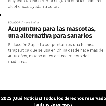
creyendo un falso rumor según el cual las bebidas
alcohólicas ayudan a curar...
ECUADOR
hace 6 años
Acupuntura para las mascotas,
una alternativa para sanarlos
Redacción Súper La acupuntura es una técnica
terapéutica que se usa en China desde hace más de
4000 años, mucho antes del nacimiento de la
medicina...
 2022 ¡Qué Noticias! Todos los derechos reservado
Tarifario de servicios