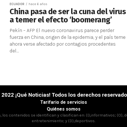
ECUADOR
hace 6 años
China pasa de ser la cuna del virus
a temer el efecto ‘boomerang’
Pekín – AFP El nuevo coronavirus parece perder
fuerza en China, origen de la epidemia, y el país teme
ahora verse afectado por contagios procedentes
del...
 2022 ¡Qué Noticias! Todos los derechos reservado
Tarifario de servicios
Quiénes somos
los contenidos se identifican y clasifican en: (I),informativos; (O), 
entretenimiento; y (D),deportivos.