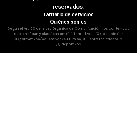
reservados.
Tarifario de servicios
Quiénes somos
Según el Art. 60 de la Ley Orgánica de Comunicación, los contenidos
se identifican y clasifican en: (I),informativos; (O), de opinión;
(F),formativos/educativos/culturales; (E), entretenimiento; y
(D),deportivos.