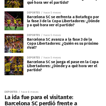
qué hora ver el partido?
DEPORTES
hace 5 meses
Barcelona SC se enfrenta a Botafogo por
la fase 3 de la Copa Libertadores: ¿Dónde
y a qué hora ver el partido?
DEPORTES
hace 5 meses
Barcelona SC avanza a la fase 3 de la
Copa Libertadores: ¿Quién es su próximo
rival?
DEPORTES
hace 5 meses
Barcelona SC se juega el pase en la Copa
Libertadores: ¿Dónde y a qué hora ver el
partido?
DEPORTES
hace 6 meses
La ida fue para el visitante:
Barcelona SC perdió frente a