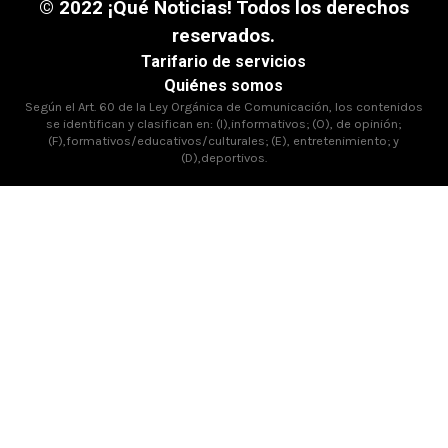
© 2022 ¡Qué Noticias! Todos los derechos
reservados.
Tarifario de servicios
Quiénes somos
Según el Art. 60 de la Ley Orgánica de Comunicación, los contenidos
se identifican y clasifican en: (I),informativos; (O), de opinión;
(F),formativos/educativos/culturales; (E), entretenimiento; y
(D),deportivos.