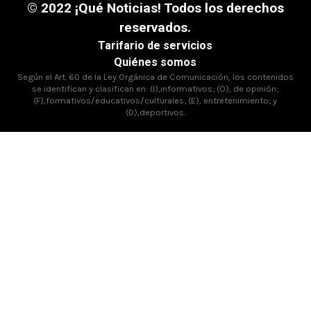
© 2022 ¡Qué Noticias! Todos los derechos
reservados.
Tarifario de servicios
Quiénes somos
Según el Art. 60 de la Ley Orgánica de Comunicación, los contenidos
se identifican y clasifican en: (I),informativos; (O), de opinión;
(F),formativos/educativos/culturales; (E), entretenimiento; y
(D),deportivos.