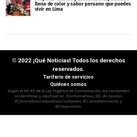
llena de color y sabor peruano que puedes
vivir en Lima
© 2022 ¡Qué Noticias! Todos los derechos
reservados.
Tarifario de servicios
Quiénes somos
Según el Art. 60 de la Ley Orgánica de Comunicación, los contenidos
se identifican y clasifican en: (I),informativos; (O), de opinión;
(F),formativos/educativos/culturales; (E), entretenimiento; y
(D),deportivos.