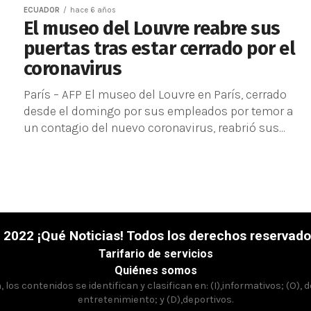
ECUADOR
hace 6 años
El museo del Louvre reabre sus
puertas tras estar cerrado por el
coronavirus
París – AFP El museo del Louvre en París, cerrado
desde el domingo por sus empleados por temor a
un contagio del nuevo coronavirus, reabrió sus...
 2022 ¡Qué Noticias! Todos los derechos reservado
Tarifario de servicios
Quiénes somos
los contenidos se identifican y clasifican en: (I),informativos; (O), 
entretenimiento; y (D),deportivos.