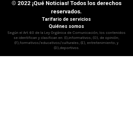
© 2022 ¡Qué Noticias! Todos los derechos
reservados.
Tarifario de servicios
Quiénes somos
Según el Art. 60 de la Ley Orgánica de Comunicación, los contenidos
se identifican y clasifican en: (I),informativos; (O), de opinión;
(F),formativos/educativos/culturales; (E), entretenimiento; y
(D),deportivos.