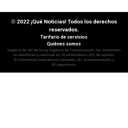
© 2022 ¡Qué Noticias! Todos los derechos
reservados.
Tarifario de servicios
Quiénes somos
Según el Art. 60 de la Ley Orgánica de Comunicación, los contenidos
se identifican y clasifican en: (I),informativos; (O), de opinión;
(F),formativos/educativos/culturales; (E), entretenimiento; y
(D),deportivos.