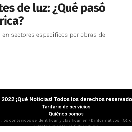
tes de luz: ¿Qué pasó
rica?
n en sectores específicos por obras de
 2022 ¡Qué Noticias! Todos los derechos reservado
Tarifario de servicios
Quiénes somos
los contenidos se identifican y clasifican en: (I),informativos; (O), 
entretenimiento; y (D),deportivos.