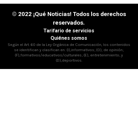
© 2022 ¡Qué Noticias! Todos los derechos
reservados.
Tarifario de servicios
Quiénes somos
Según el Art. 60 de la Ley Orgánica de Comunicación, los contenidos
se identifican y clasifican en: (I),informativos; (O), de opinión;
(F),formativos/educativos/culturales; (E), entretenimiento; y
(D),deportivos.