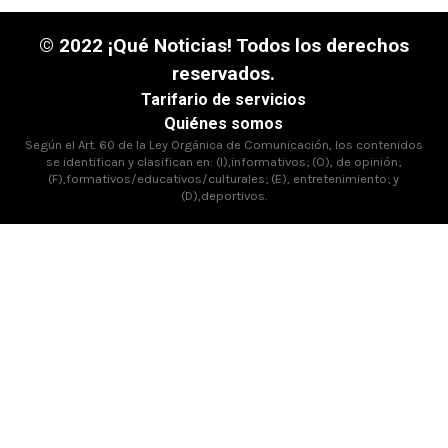
© 2022 ¡Qué Noticias! Todos los derechos
reservados.
Tarifario de servicios
Quiénes somos
Según el Art. 60 de la Ley Orgánica de Comunicación, los contenidos
se identifican y clasifican en: (I),informativos; (O), de opinión;
(F),formativos/educativos/culturales; (E), entretenimiento; y
(D),deportivos.