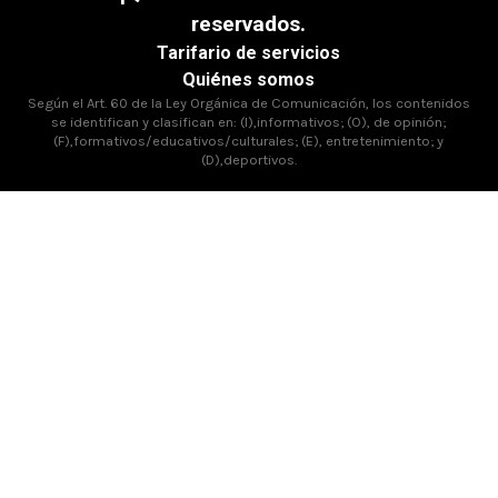
reservados.
Tarifario de servicios
Quiénes somos
Según el Art. 60 de la Ley Orgánica de Comunicación, los contenidos
se identifican y clasifican en: (I),informativos; (O), de opinión;
(F),formativos/educativos/culturales; (E), entretenimiento; y
(D),deportivos.