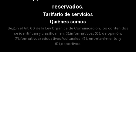
reservados.
Tarifario de servicios
Quiénes somos
Según el Art. 60 de la Ley Orgánica de Comunicación, los contenidos
se identifican y clasifican en: (I),informativos; (O), de opinión;
(F),formativos/educativos/culturales; (E), entretenimiento; y
(D),deportivos.