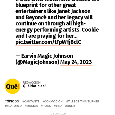
blueprint for other great
entertainers like Janet Jackson
and Beyoncé and her legacy will
continue on through all high-
energy performing artists. Cookie
and I are praying for her…
pic.twitter.com/tFpWfj8clC
— Earvin Magic Johnson
(@MagicJohnson)
May 24, 2023
REDACCIÓN
Qué Noticias!
TÓPICOS:
CANTANTE
CONMOCIÓN
FALLECE TINA TURNER
FEATURED
MÚSICA
ROCK
TINA TURNER
PUBLICIDAD