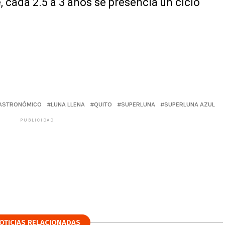
e, cada 2.5 a 3 años se presencia un ciclo
ASTRONÓMICO
LUNA LLENA
QUITO
SUPERLUNA
SUPERLUNA AZUL
PUBLICIDAD
OTICIAS RELACIONADAS