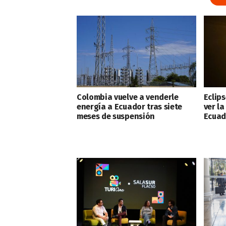
Colombia vuelve a venderle
Eclips
energía a Ecuador tras siete
ver l
meses de suspensión
Ecuad