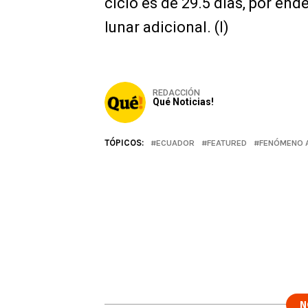
ciclo es de 29.5 días, por end
lunar adicional. (I)
REDACCIÓN
Qué Noticias!
TÓPICOS:
ECUADOR
FEATURED
FENÓMENO 
N