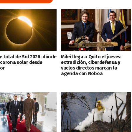
e total de Sol 2026: dónde
Milei llega a Quito el jueves:
a corona solar desde
extradición, ciberdefensa y
or
vuelos directos marcan la
agenda con Noboa