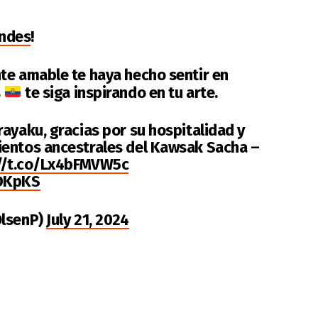
ndes
!
te amable te haya hecho sentir en
s
te siga inspirando en tu arte.
ayaku, gracias por su hospitalidad y
ientos ancestrales del Kawsak Sacha –
://t.co/Lx4bFMVW5c
5DKpKS
OlsenP)
July 21, 2024