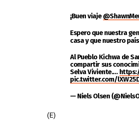
¡Buen viaje
@ShawnMe
Espero que nuestra gen
casa y que nuestro paí
Al Pueblo Kichwa de Sar
compartir sus conocim
Selva Viviente.…
https
pic.twitter.com/lXW2
— Niels Olsen (@Niels
(E)