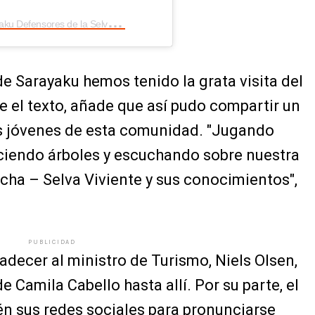
U
na publicación compartida por Sarayaku Defensores de la Selva (@sarayakukawsay)
de Sarayaku hemos tenido la grata visita del
 el texto, añade que así pudo compartir un
os jóvenes de esta comunidad. "Jugando
ciendo árboles y escuchando sobre nuestra
cha – Selva Viviente y sus conocimientos",
PUBLICIDAD
decer al ministro de Turismo, Niels Olsen,
de Camila Cabello hasta allí. Por su parte, el
n sus redes sociales para pronunciarse