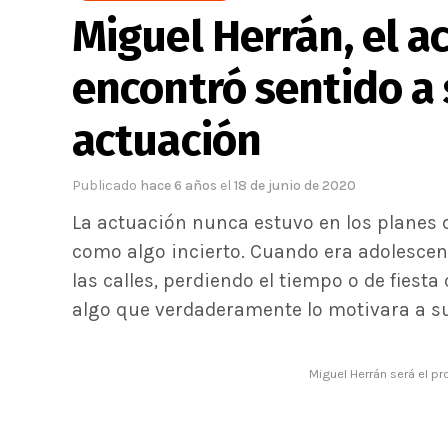
Miguel Herrán, el a
encontró sentido a 
actuación
Publicado
hace 6 años
el
18 de junio de 2020
La actuación nunca estuvo en los planes 
como algo incierto. Cuando era adolesce
las calles, perdiendo el tiempo o de fiest
algo que verdaderamente lo motivara a sup
Miguel Herrán será el pr