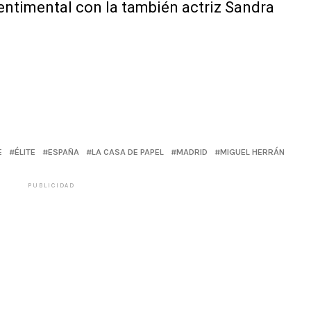
entimental con la también actriz Sandra
E
ÉLITE
ESPAÑA
LA CASA DE PAPEL
MADRID
MIGUEL HERRÁN
PUBLICIDAD