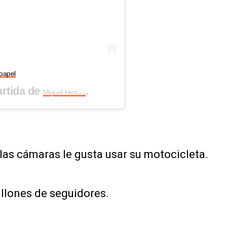
papel
rtida de
(@miguel.g.herran) el
Miguel Herrán
2 Abr, 2
las cámaras le gusta usar su motocicleta.
llones de seguidores.