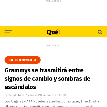
PUBLICIDAD
PUBLICIDAD
ENTRETENIMIENTO
Grammys se trasmitirá entre
signos de cambio y sombras de
escándalos
Publicado
hace 7 años
el
26 de enero de 2020
Los Angeles – AFP Noveles estrellas como Lizzo, Billie Eilish y
Lil Nas X parten favoritas en el Grammy, una muestra de