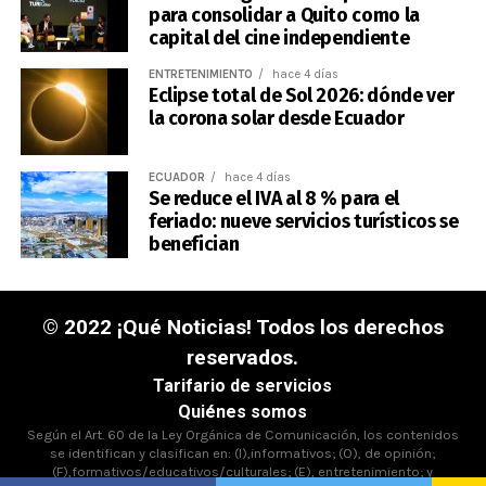
para consolidar a Quito como la
capital del cine independiente
ENTRETENIMIENTO
hace 4 días
Eclipse total de Sol 2026: dónde ver
la corona solar desde Ecuador
ECUADOR
hace 4 días
Se reduce el IVA al 8 % para el
feriado: nueve servicios turísticos se
benefician
© 2022 ¡Qué Noticias! Todos los derechos
reservados.
Tarifario de servicios
Quiénes somos
Según el Art. 60 de la Ley Orgánica de Comunicación, los contenidos
se identifican y clasifican en: (I),informativos; (O), de opinión;
(F),formativos/educativos/culturales; (E), entretenimiento; y