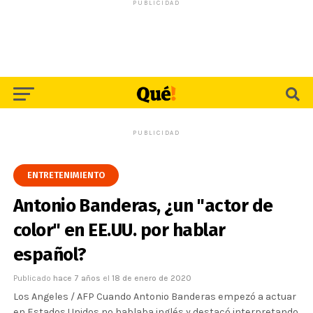
PUBLICIDAD
PUBLICIDAD
ENTRETENIMIENTO
Antonio Banderas, ¿un "actor de
color" en EE.UU. por hablar
español?
Publicado
hace 7 años
el
18 de enero de 2020
Los Angeles / AFP Cuando Antonio Banderas empezó a actuar
en Estados Unidos no hablaba inglés y destacó interpretando