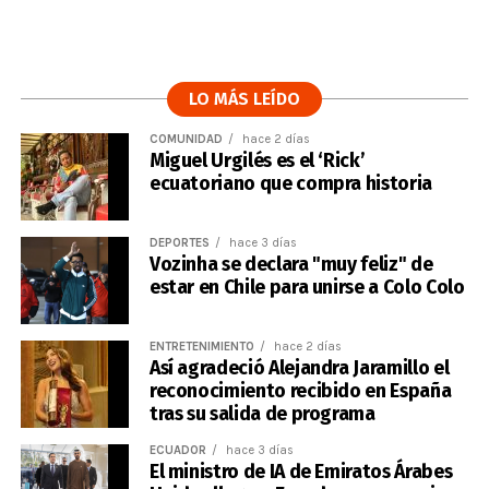
LO MÁS LEÍDO
COMUNIDAD
hace 2 días
Miguel Urgilés es el ‘Rick’
ecuatoriano que compra historia
DEPORTES
hace 3 días
Vozinha se declara "muy feliz" de
estar en Chile para unirse a Colo Colo
ENTRETENIMIENTO
hace 2 días
Así agradeció Alejandra Jaramillo el
reconocimiento recibido en España
tras su salida de programa
ECUADOR
hace 3 días
El ministro de IA de Emiratos Árabes