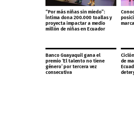
“Por más niñas sin miedo”:
Conoc
Íntima dona 200.000 toallas y
posic
proyecta impactar a medio
marca
millón de niñas en Ecuador
Banco Guayaquil gana el
Ciclón
premio ‘El talento no tiene
de ma
género’ por tercera vez
Ecuad
consecutiva
deter