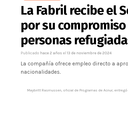
La Fabril recibe el 
por su compromiso 
personas refugiada
Publicado
hace 2 años
el
13 de noviembre de 2024
La compañía ofrece empleo directo a apr
nacionalidades.
Maybritt Rasmussen, oficial de Programas de Acnur, entregó 