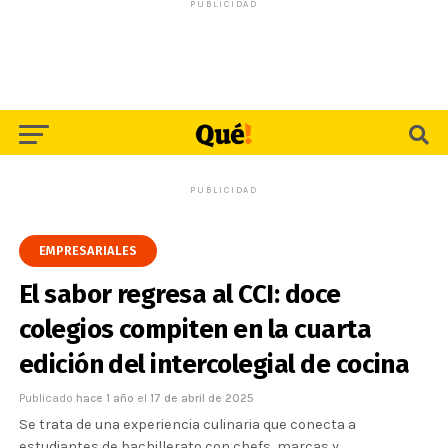
PUBLICIDAD
PUBLICIDAD
EMPRESARIALES
El sabor regresa al CCI: doce
colegios compiten en la cuarta
edición del intercolegial de cocina
Publicado
hace 1 año
el
17 de abril de 2025
Se trata de una experiencia culinaria que conecta a
estudiantes de bachillerato con chefs, marcas y