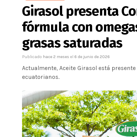
Girasol presenta Co
fórmula con omegas
grasas saturadas
Publicado
hace 2 meses
el
6 de junio de 2026
Actualmente, Aceite Girasol está presen
ecuatorianos.