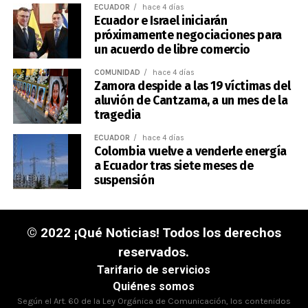
ECUADOR
hace 4 días
Ecuador e Israel iniciarán
próximamente negociaciones para
un acuerdo de libre comercio
COMUNIDAD
hace 4 días
Zamora despide a las 19 víctimas del
aluvión de Cantzama, a un mes de la
tragedia
ECUADOR
hace 4 días
Colombia vuelve a venderle energía
a Ecuador tras siete meses de
suspensión
© 2022 ¡Qué Noticias! Todos los derechos
reservados.
Tarifario de servicios
Quiénes somos
Según el Art. 60 de la Ley Orgánica de Comunicación, los contenidos