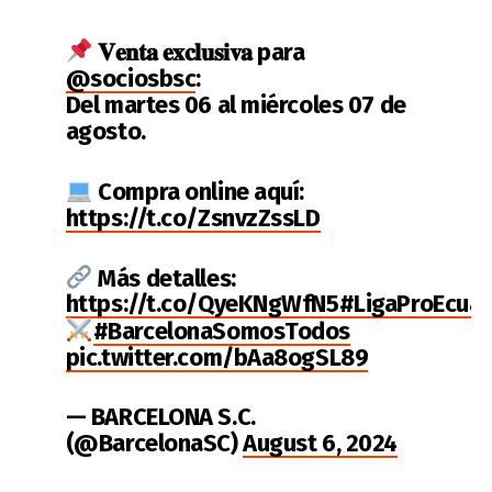
𝐕𝐞𝐧𝐭𝐚 𝐞𝐱𝐜𝐥𝐮𝐬𝐢𝐯𝐚 para
@sociosbsc
:
Del martes 06 al miércoles 07 de
agosto.
Compra online aquí:
https://t.co/ZsnvzZssLD
Más detalles:
https://t.co/QyeKNgWfN5
#LigaProEcua
#BarcelonaSomosTodos
pic.twitter.com/bAa8ogSL89
— BARCELONA S.C.
(@BarcelonaSC)
August 6, 2024