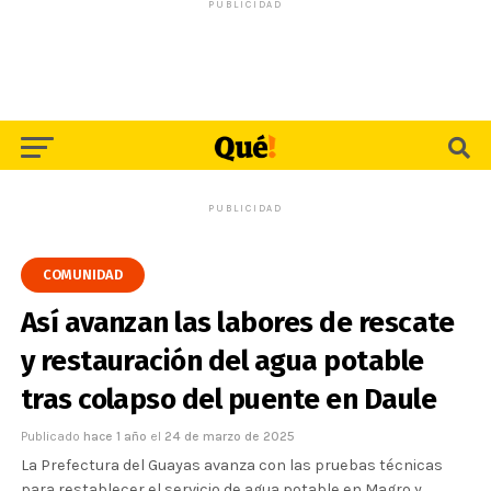
PUBLICIDAD
PUBLICIDAD
COMUNIDAD
Así avanzan las labores de rescate
y restauración del agua potable
tras colapso del puente en Daule
Publicado
hace 1 año
el
24 de marzo de 2025
La Prefectura del Guayas avanza con las pruebas técnicas
para restablecer el servicio de agua potable en Magro y