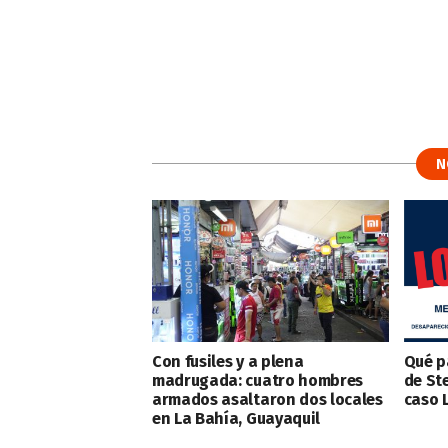
N
Con fusiles y a plena
Qué p
madrugada: cuatro hombres
de St
armados asaltaron dos locales
caso 
en La Bahía, Guayaquil