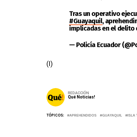
Tras un operativo ejecut
#Guayaquil
, aprehendi
implicadas en el delit
— Policía Ecuador (@P
(I)
REDACCIÓN
Qué Noticias!
TÓPICOS:
APREHENDIDOS
GUAYAQUIL
ISLA 