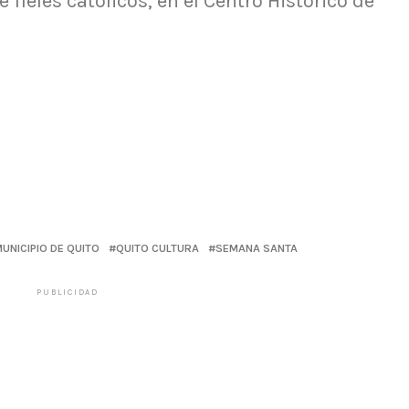
ieles católicos, en el Centro Histórico de
UNICIPIO DE QUITO
QUITO CULTURA
SEMANA SANTA
PUBLICIDAD