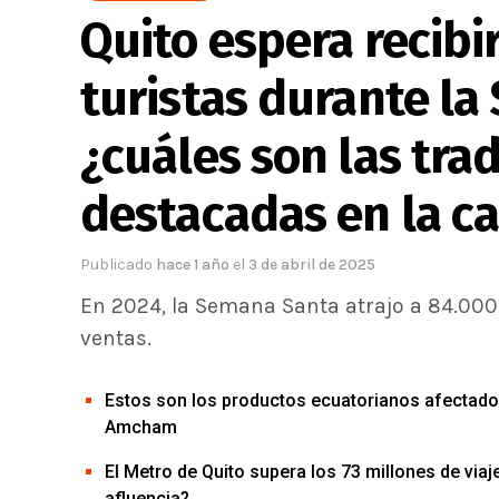
Quito espera recibi
turistas durante l
¿cuáles son las tra
destacadas en la ca
Publicado
hace 1 año
el
3 de abril de 2025
En 2024, la Semana Santa atrajo a 84.000 
ventas.
Estos son los productos ecuatorianos afectados
Amcham
El Metro de Quito supera los 73 millones de via
afluencia?