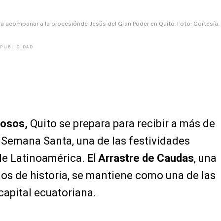
a acompañar a la procesiónde Jesús del Gran Poder en Quito. Foto: Cortesía.
PUBLICIDAD
iosos,
Quito se prepara para recibir a más de
 Semana Santa, una de las festividades
 de Latinoamérica.
El Arrastre de Caudas
, una
s de historia, se mantiene como una de las
capital ecuatoriana.