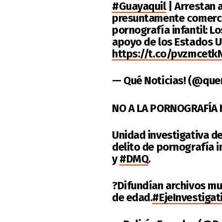
#Guayaquil
| Arrestan 
presuntamente comerci
pornografía infantil: L
apoyo de los Estados U
https://t.co/pvzmcetk
— Qué Noticias! (@que
NO A LA PORNOGRAFÍA I
Unidad investigativa d
delito de pornografía i
y
#DMQ
.
?Difundían archivos mu
de edad.
#EjeInvestigat