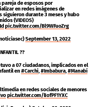
a pareja de esposos por
alizar en redes imágenes de
os siguieron durante 3 meses y hubo
nidos (VIDEOS)
Nd
pic.twitter.com/Bl9WFuoZrg
noticiasec)
September 13, 2022
NFANTIL ??
etuvo a 07 ciudadanos, implicados en el
nfantil en
#Carchi
,
#Imbabura
,
#Manabí
ltimedia en redes sociales de menores
ivo
pic.twitter.com/lIofPF1YXC