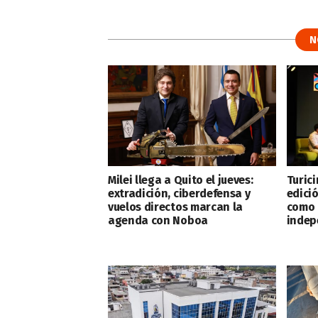
N
Milei llega a Quito el jueves:
Turic
extradición, ciberdefensa y
edici
vuelos directos marcan la
como l
agenda con Noboa
indep