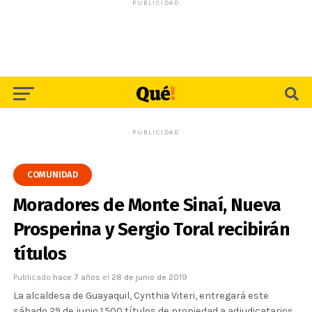
PUBLICIDAD
PUBLICIDAD
COMUNIDAD
Moradores de Monte Sinaí, Nueva
Prosperina y Sergio Toral recibirán
títulos
Publicado
hace 7 años
el
28 de junio de 2019
La alcaldesa de Guayaquil, Cynthia Viteri, entregará este
sábado 29 de junio 1.500 títulos de propiedad a adjudicatarios