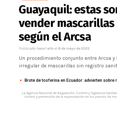
Guayaquil: estas so
vender mascarillas s
según el Arcsa
Publicado
hace 1 año
el
8 de mayo de 2025
Un procedimiento conjunto entre Arcsa y l
irregular de mascarillas sin registro sanit
Brote de tosferina en Ecuador: advierten sobre 
La Agencia Nacional de Regulación, Control y Vigilancia Sanitari
control y prevención de la especulación en los precios de i