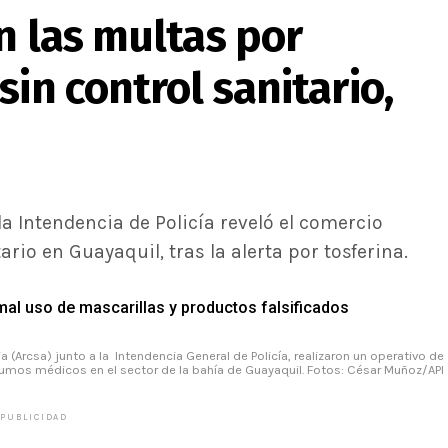
n las multas por
in control sanitario,
a Intendencia de Policía reveló el comercio
ario en Guayaquil, tras la alerta por tosferina.
mal uso de mascarillas y productos falsificados
a (Arcsa) junto a la Intendencia General de Policía, realizaron un operativo de
nsumos médicos en el sector de la bahía de Guayaquil. Fotos: César Muñoz/API
PUBLICIDAD