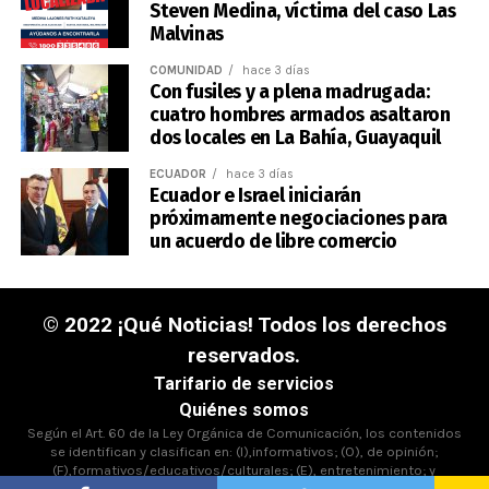
Steven Medina, víctima del caso Las
Malvinas
COMUNIDAD
hace 3 días
Con fusiles y a plena madrugada:
cuatro hombres armados asaltaron
dos locales en La Bahía, Guayaquil
ECUADOR
hace 3 días
Ecuador e Israel iniciarán
próximamente negociaciones para
un acuerdo de libre comercio
© 2022 ¡Qué Noticias! Todos los derechos
reservados.
Tarifario de servicios
Quiénes somos
Según el Art. 60 de la Ley Orgánica de Comunicación, los contenidos
se identifican y clasifican en: (I),informativos; (O), de opinión;
(F),formativos/educativos/culturales; (E), entretenimiento; y
(D),deportivos.