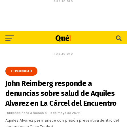
PUBLICIDAD
PUBLICIDAD
COMUNIDAD
John Reimberg responde a
denuncias sobre salud de Aquiles
Alvarez en La Cárcel del Encuentro
Publicado
hace 3 meses
el
19 de mayo de 2026
Aquiles Alvarez permanece con prisión preventiva dentro del
denominado Caso Triple A.