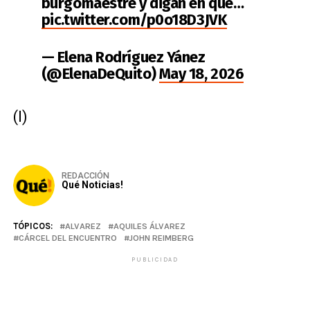
burgomaestre y digan en qué…
pic.twitter.com/p0o18D3JVK
— Elena Rodríguez Yánez
(@ElenaDeQuito)
May 18, 2026
(I)
REDACCIÓN
Qué Noticias!
TÓPICOS:
ALVAREZ
AQUILES ÁLVAREZ
CÁRCEL DEL ENCUENTRO
JOHN REIMBERG
PUBLICIDAD