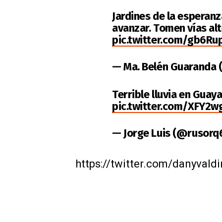
Jardines de la esperan
avanzar. Tomen vías al
pic.twitter.com/gb6Ru
— Ma. Belén Guaranda
Terrible lluvia en Guay
pic.twitter.com/XFY2w
— Jorge Luis (@rusorq
https://twitter.com/danyval