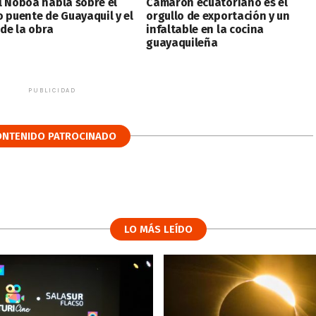
l Noboa habla sobre el
Camarón ecuatoriano es el
o puente de Guayaquil y el
orgullo de exportación y un
 de la obra
infaltable en la cocina
guayaquileña
PUBLICIDAD
ONTENIDO PATROCINADO
LO MÁS LEÍDO