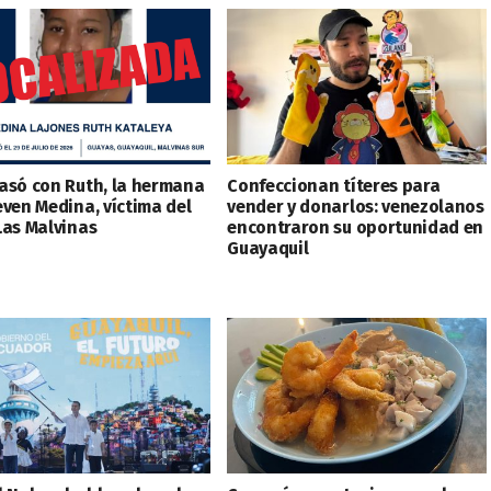
asó con Ruth, la hermana
Confeccionan títeres para
even Medina, víctima del
vender y donarlos: venezolanos
Las Malvinas
encontraron su oportunidad en
Guayaquil