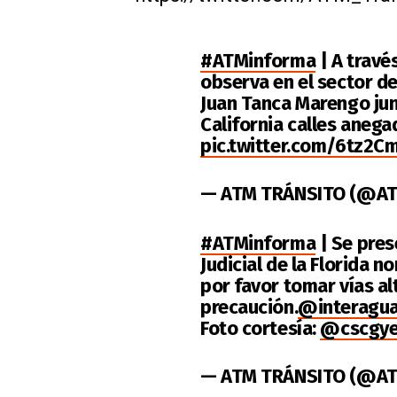
#ATMinforma
| A travé
observa en el sector de
Juan Tanca Marengo jun
California calles anegad
pic.twitter.com/6tz2C
— ATM TRÁNSITO (@AT
#ATMinforma
| Se pres
Judicial de la Florida n
por favor tomar vías al
precaución.
@interagu
Foto cortesía:
@cscgy
— ATM TRÁNSITO (@AT