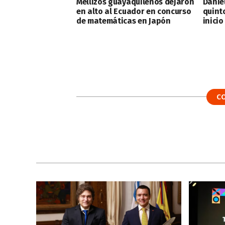
Mellizos guayaquileños dejaron
Danie
en alto al Ecuador en concurso
quint
de matemáticas en Japón
inicio
C