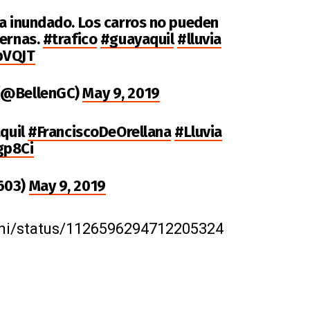
za inundado. Los carros no pueden
ternas.
#trafico
#guayaquil
#lluvia
pVQJT
 (@BellenGC)
May 9, 2019
aquil
#FranciscoDeOrellana
#Lluvia
gp8Ci
603)
May 9, 2019
dini/status/1126596294712205324