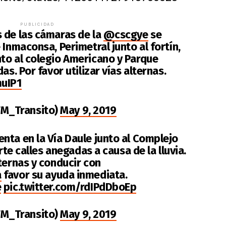
PUBLICIDAD
s de las cámaras de la
@cscgye
se
 Inmaconsa, Perimetral junto al fortín,
to al colegio Americano y Parque
as. Por favor utilizar vías alternas.
muIP1
M_Transito)
May 9, 2019
enta en la Vía Daule junto al Complejo
orte calles anegadas a causa de la lluvia.
ternas y conducir con
a
favor su ayuda inmediata.
e
pic.twitter.com/rdIPdDboEp
M_Transito)
May 9, 2019