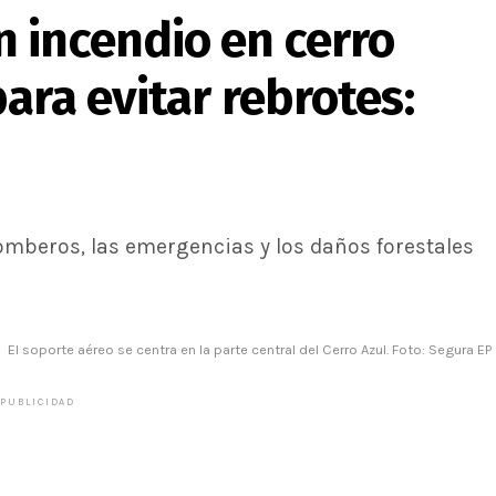
 incendio en cerro
ara evitar rebrotes:
omberos, las emergencias y los daños forestales
El soporte aéreo se centra en la parte central del Cerro Azul. Foto: Segura EP
PUBLICIDAD