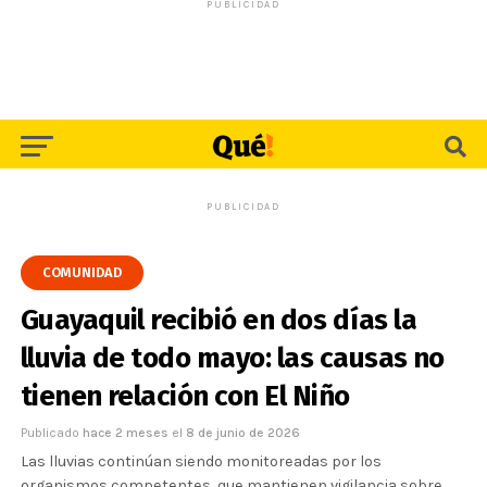
PUBLICIDAD
PUBLICIDAD
COMUNIDAD
Guayaquil recibió en dos días la
lluvia de todo mayo: las causas no
tienen relación con El Niño
Publicado
hace 2 meses
el
8 de junio de 2026
Las lluvias continúan siendo monitoreadas por los
organismos competentes, que mantienen vigilancia sobre