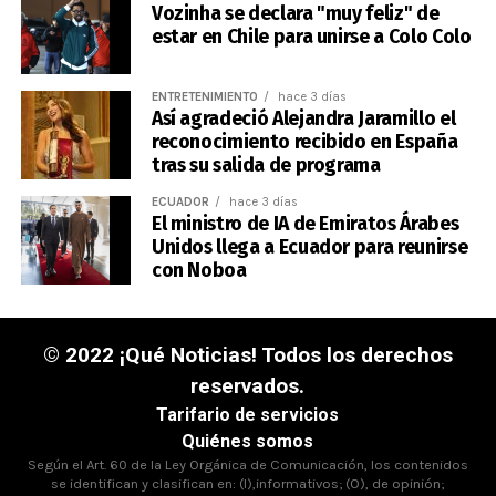
Vozinha se declara "muy feliz" de
estar en Chile para unirse a Colo Colo
ENTRETENIMIENTO
hace 3 días
Así agradeció Alejandra Jaramillo el
reconocimiento recibido en España
tras su salida de programa
ECUADOR
hace 3 días
El ministro de IA de Emiratos Árabes
Unidos llega a Ecuador para reunirse
con Noboa
© 2022 ¡Qué Noticias! Todos los derechos
reservados.
Tarifario de servicios
Quiénes somos
Según el Art. 60 de la Ley Orgánica de Comunicación, los contenidos
se identifican y clasifican en: (I),informativos; (O), de opinión;