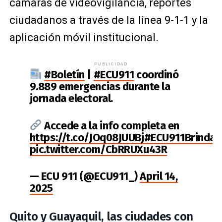
cámaras de videovigilancia, reportes
ciudadanos a través de la línea 9-1-1 y la
aplicación móvil institucional.
PUBLICIDAD
#Boletín
|
#ECU911
coordinó
9.889 emergencias durante la
jornada electoral.
Accede a la info completa en
https://t.co/JOq08JUUBj
#ECU911BrindaS
pic.twitter.com/CbRRUXu43R
— ECU 911 (@ECU911_)
April 14,
2025
Quito y Guayaquil, las ciudades con