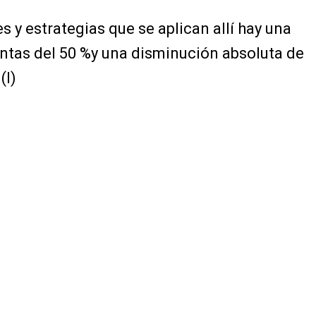
 y estrategias que se aplican allí hay una
ntas del 50 %y una disminución absoluta de
(I)
MANECER
FEATURED
IMBABURA
ÍNDICES DE SEGURIDAD
ACIONAL
SEGURIDAD
PUBLICIDAD