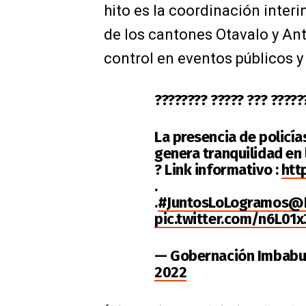
hito es la coordinación inter
de los cantones Otavalo y Ant
control en eventos públicos y
???????? ????? ??? ?????
La presencia de policías
genera tranquilidad en 
? Link informativo :
htt
.
.
#JuntosLoLogramos
@P
pic.twitter.com/n6L01
— Gobernación Imbab
2022