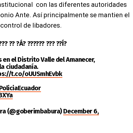
institucional con las diferentes autoridades
onio Ante. Así principalmente se mantien el
 control de libadores.
??? ?? ?Á? ?????? ??? ??Í?
 en el Distrito Valle del Amanecer,
la ciudadanía.
ps://t.co/oUUSmhEvbk
oliciaEcuador
x3XYa
ura (@goberimbabura)
December 6,