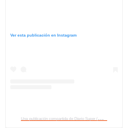
Ver esta publicación en Instagram
U
na publicación compartida de Diario Super (@diario_super)