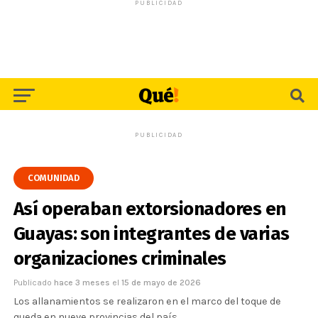
PUBLICIDAD
PUBLICIDAD
COMUNIDAD
Así operaban extorsionadores en
Guayas: son integrantes de varias
organizaciones criminales
Publicado
hace 3 meses
el
15 de mayo de 2026
Los allanamientos se realizaron en el marco del toque de
queda en nueve provincias del país.