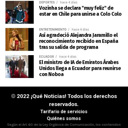
DEPORTES
hace 4 días
Vozinha se declara "muy feliz" de
estar en Chile para unirse a Colo Colo
ENTRETENIMIENTO
hace 4 días
Así agradeció Alejandra Jaramillo el
reconocimiento recibido en España
tras su salida de programa
ECUADOR
hace 4 días
El ministro de IA de Emiratos Árabes
Unidos llega a Ecuador para reunirse
con Noboa
© 2022 ¡Qué Noticias! Todos los derechos
reservados.
Tarifario de servicios
Quiénes somos
Según el Art. 60 de la Ley Orgánica de Comunicación, los contenidos