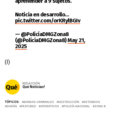
aprehender a 9 sujetos.
Noticia en desarrollo…
pic.twitter.com/orKRylBGIv
— @PolicíaDMGZona8
(@PoliciaDMGZona8)
May 21,
2025
(I)
REDACCIÓN
Qué Noticias!
TÓPICOS:
BANDAS CRIMINALES
DESTRUCCIÓN
DETENIDOS
DURÁN
FEATURED
OPERATIVOS
POLICÍA NACIONAL
ZONA 8