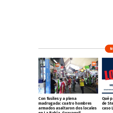
N
Con fusiles y a plena
Qué p
madrugada: cuatro hombres
de St
armados asaltaron dos locales
caso 
en La Bahía, Guayaquil