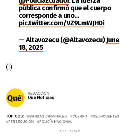
@PoliciaEcuador
. La fuerza
pública confirmó que el cuerpo
corresponde a uno…
pic.twitter.com/VZ9LmWJH0i
— Altavozecu (@Altavozecu)
June
18, 2025
(I)
REDACCIÓN
Qué Noticias!
TÓPICOS:
BANDAS CRIMINALES
CUERPO
DELINCUENTES
PERSECUCIÓN
POLICÍA NACIONAL
PUBLICIDAD