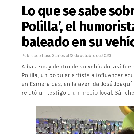
Lo que se sabe sobr
Polilla’, el humori
baleado en su vehí
Publicado
hace 3 años
el
12 de octubre de 2023
A balazos y dentro de su vehículo, así f
Polilla, un popular artista e influencer ec
en Esmeraldas, en la avenida José Joaquín
relató un testigo a un medio local, Sánche