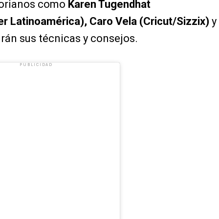
atorianos como
Karen Tugendhat
her Latinoamérica), Caro Vela (Cricut/Sizzix)
y
án sus técnicas y consejos.
PUBLICIDAD