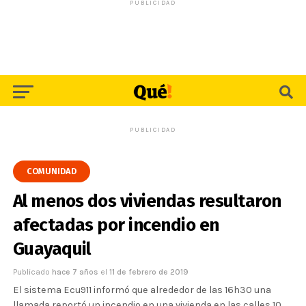
PUBLICIDAD
PUBLICIDAD
COMUNIDAD
Al menos dos viviendas resultaron
afectadas por incendio en
Guayaquil
Publicado
hace 7 años
el
11 de febrero de 2019
El sistema Ecu911 informó que alrededor de las 16h30 una
llamada reportó un incendio en una vivienda en las calles 10